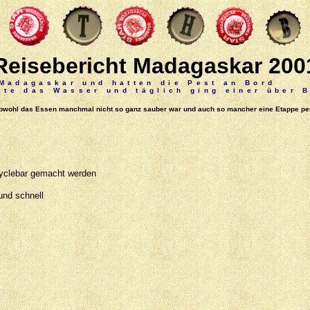
Reisebericht Madagaskar 200
 Madagaskar und hatten die Pest an Bord
lte das Wasser und täglich ging einer über 
 obwohl das Essen manchmal nicht so ganz sauber war und auch so mancher eine Etappe p
cyclebar gemacht werden
und schnell