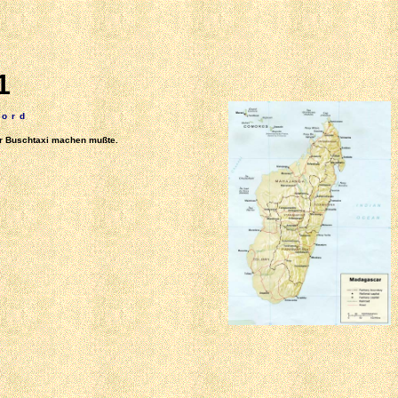
1
Bord
er Buschtaxi machen mußte.