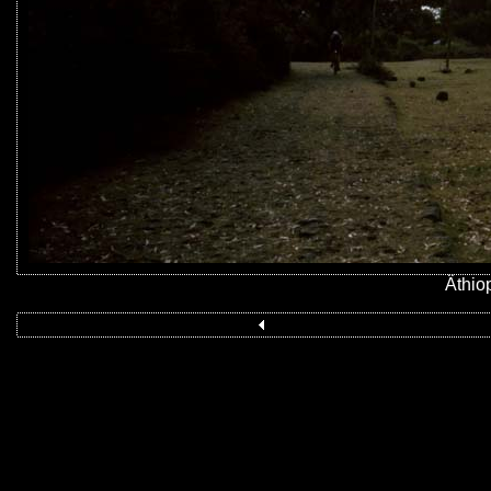
Äthio