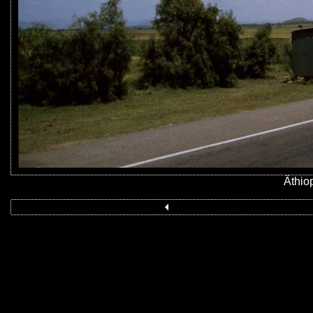
Äthio