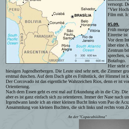
versorgt. D
"Vier Hochz
Film mit. Ic
05.09.
Früh morgen
Einreise is
Vor dem Int
über eine A
Zentrum br
sprechen, s
Botafogo.
Hier steht e
hiesigen Jugendherbergen. Die Leute sind sehr nett, die Zimmer großz
erstmal duschen. Auf dem Dach gibt es Frühstück, der Himmel ist k
Der Corcovado ist das eigentliche Wahrzeichen Rios, denn er ist von
Orientierung.
Nach dem Essen geht es erst mal auf Erkundung ab in die City. Die S
aber es ist ganz einfach sich zu orientieren. Immer der Nase nach u
Irgendwann lande ich an einer kleinen Bucht links vom Pao de Acuz
Ansammlung von kleinen Buchten, die sich links und rechts vom 
An der "Copacabööhna"