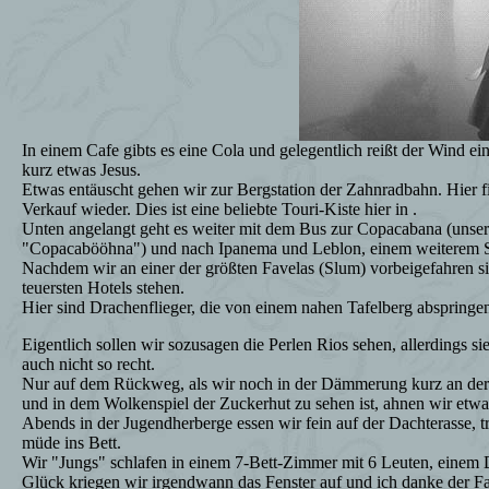
In einem Cafe gibts es eine Cola und gelegentlich reißt der Wind e
kurz etwas Jesus.
Etwas entäuscht gehen wir zur Bergstation der Zahnradbahn. Hier fi
Verkauf wieder. Dies ist eine beliebte Touri-Kiste hier in .
Unten angelangt geht es weiter mit dem Bus zur Copacabana (unsere
"Copacabööhna") und nach Ipanema und Leblon, einem weiterem St
Nachdem wir an einer der größten Favelas (Slum) vorbeigefahren s
teuersten Hotels stehen.
Hier sind Drachenflieger, die von einem nahen Tafelberg abspringe
Eigentlich sollen wir sozusagen die Perlen Rios sehen, allerdings si
auch nicht so recht.
Nur auf dem Rückweg, als wir noch in der Dämmerung kurz an der
und in dem Wolkenspiel der Zuckerhut zu sehen ist, ahnen wir etw
Abends in der Jugendherberge essen wir fein auf der Dachterasse, tr
müde ins Bett.
Wir "Jungs" schlafen in einem 7-Bett-Zimmer mit 6 Leuten, einem
Glück kriegen wir irgendwann das Fenster auf und ich danke der Fa