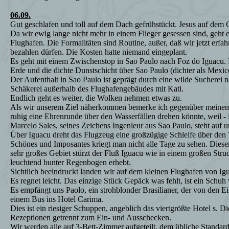
06.09.
Gut geschlafen und toll auf dem Dach gefrühstückt. Jesus auf dem 
Da wir ewig lange nicht mehr in einem Flieger gesessen sind, geht 
Flughafen. Die Formalitäten sind Routine, außer, daß wir jetzt erfa
bezahlen dürfen. Die Kosten hatte niemand eingeplant.
Es geht mit einem Zwischenstop in Sao Paulo nach Foz do Iguacu. Di
Erde und die dichte Dunstschicht über Sao Paulo (dichter als Mexic
Der Aufenthalt in Sao Paulo ist geprägt durch eine wilde Sucherei
Schäkerei außerhalb des Flughafengebäudes mit Kati.
Endlich geht es weiter, die Wolken nehmen etwas zu.
Als wir unserem Ziel näherkommen bemerke ich gegenüber meinem b
ruhig eine Ehrenrunde über den Wasserfällen drehen könnte, weil - i
Marcelo Sales, seines Zeichens Ingenieur aus Sao Paulo, steht auf 
Über Iguacu dreht das Flugzeug eine großzügige Schleife über den 
Schönes und Imposantes kriegt man nicht alle Tage zu sehen. Diese
sehr großes Gebiet stürzt der Fluß Iguacu wie in einem großen Strude
leuchtend bunter Regenbogen erhebt.
Sichtlich beeindruckt landen wir auf dem kleinen Flughafen von Ig
Es regnet leicht. Das einzige Stück Gepäck was fehlt, ist ein Schuh
Es empfängt uns Paolo, ein strohblonder Brasilianer, der von den E
einem Bus ins Hotel Carima.
Dies ist ein riesiger Schuppen, angeblich das viertgrößte Hotel s. 
Rezeptionen getrennt zum Ein- und Ausschecken.
Wir werden alle auf 3-Bett-Zimmer aufgeteilt, dem übliche Standard