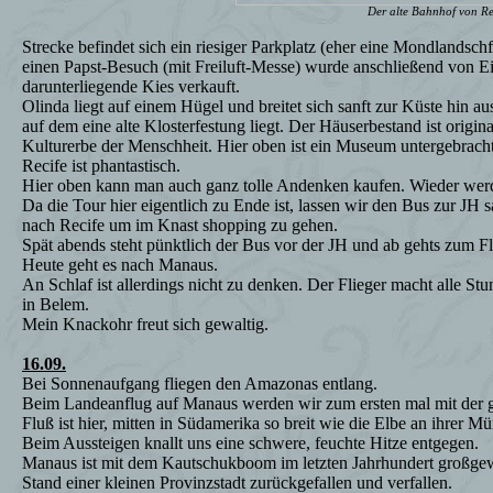
Der alte Bahnhof von Re
Strecke befindet sich ein riesiger Parkplatz (eher eine Mondlandschf
einen Papst-Besuch (mit Freiluft-Messe) wurde anschließend von E
darunterliegende Kies verkauft.
Olinda liegt auf einem Hügel und breitet sich sanft zur Küste hin 
auf dem eine alte Klosterfestung liegt. Der Häuserbestand ist origin
Kulturerbe der Menschheit. Hier oben ist ein Museum untergebracht
Recife ist phantastisch.
Hier oben kann man auch ganz tolle Andenken kaufen. Wieder werde
Da die Tour hier eigentlich zu Ende ist, lassen wir den Bus zur JH 
nach Recife um im Knast shopping zu gehen.
Spät abends steht pünktlich der Bus vor der JH und ab gehts zum F
Heute geht es nach Manaus.
An Schlaf ist allerdings nicht zu denken. Der Flieger macht alle St
in Belem.
Mein Knackohr freut sich gewaltig.
16.09.
Bei Sonnenaufgang fliegen den Amazonas entlang.
Beim Landeanflug auf Manaus werden wir zum ersten mal mit der g
Fluß ist hier, mitten in Südamerika so breit wie die Elbe an ihrer M
Beim Aussteigen knallt uns eine schwere, feuchte Hitze entgegen.
Manaus ist mit dem Kautschukboom im letzten Jahrhundert großgew
Stand einer kleinen Provinzstadt zurückgefallen und verfallen.