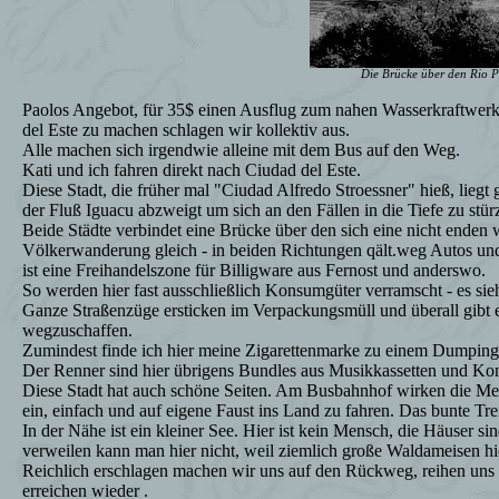
Die Brücke über den Rio 
Paolos Angebot, für 35$ einen Ausflug zum nahen Wasserkraftwerk 
del Este zu machen schlagen wir kollektiv aus.
Alle machen sich irgendwie alleine mit dem Bus auf den Weg.
Kati und ich fahren direkt nach Ciudad del Este.
Diese Stadt, die früher mal "Ciudad Alfredo Stroessner" hieß, lie
der Fluß Iguacu abzweigt um sich an den Fällen in die Tiefe zu stür
Beide Städte verbindet eine Brücke über den sich eine nicht ende
Völkerwanderung gleich - in beiden Richtungen qält.weg Autos und
ist eine Freihandelszone für Billigware aus Fernost und anderswo.
So werden hier fast ausschließlich Konsumgüter verramscht - es sie
Ganze Straßenzüge ersticken im Verpackungsmüll und überall gibt
wegzuschaffen.
Zumindest finde ich hier meine Zigarettenmarke zu einem Dumpingp
Der Renner sind hier übrigens Bundles aus Musikkassetten und Ko
Diese Stadt hat auch schöne Seiten. Am Busbahnhof wirken die Me
ein, einfach und auf eigene Faust ins Land zu fahren. Das bunte Tre
In der Nähe ist ein kleiner See. Hier ist kein Mensch, die Häuser si
verweilen kann man hier nicht, weil ziemlich große Waldameisen hi
Reichlich erschlagen machen wir uns auf den Rückweg, reihen uns
erreichen wieder .