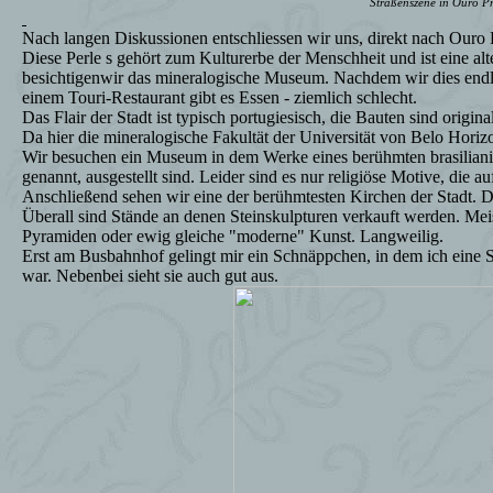
Straßenszene in Ouro P
Nach langen Diskussionen entschliessen wir uns, direkt nach Ouro 
Diese Perle s gehört zum Kulturerbe der Menschheit und ist eine alt
besichtigenwir das mineralogische Museum. Nachdem wir dies endlich
einem Touri-Restaurant gibt es Essen - ziemlich schlecht.
Das Flair der Stadt ist typisch portugiesisch, die Bauten sind original
Da hier die mineralogische Fakultät der Universität von Belo Horizon
Wir besuchen ein Museum in dem Werke eines berühmten brasilian
genannt, ausgestellt sind. Leider sind es nur religiöse Motive, die a
Anschließend sehen wir eine der berühmtesten Kirchen der Stadt. Di
Überall sind Stände an denen Steinskulpturen verkauft werden. Meist
Pyramiden oder ewig gleiche "moderne" Kunst. Langweilig.
Erst am Busbahnhof gelingt mir ein Schnäppchen, in dem ich eine S
war. Nebenbei sieht sie auch gut aus.