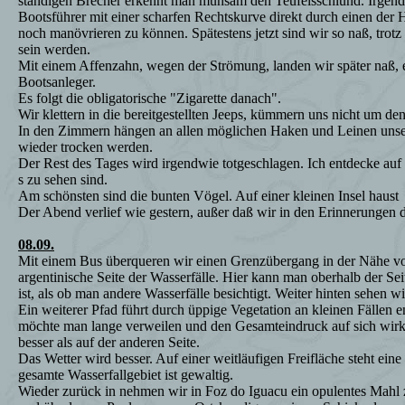
ständigen Brecher erkennt man mühsam den Teufelsschlund. Irgend
Bootsführer mit einer scharfen Rechtskurve direkt durch einen de
noch manövrieren zu können. Spätestens jetzt sind wir so naß, trot
sein werden.
Mit einem Affenzahn, wegen der Strömung, landen wir später naß, e
Bootsanleger.
Es folgt die obligatorische "Zigarette danach".
Wir klettern in die bereitgestellten Jeeps, kümmern uns nicht um d
In den Zimmern hängen an allen möglichen Haken und Leinen unse
wieder trocken werden.
Der Rest des Tages wird irgendwie totgeschlagen. Ich entdecke auf
s zu sehen sind.
Am schönsten sind die bunten Vögel. Auf einer kleinen Insel haust
Der Abend verlief wie gestern, außer daß wir in den Erinnerungen 
08.09.
Mit einem Bus überqueren wir einen Grenzübergang in der Nähe vom
argentinische Seite der Wasserfälle. Hier kann man oberhalb der Seit
ist, als ob man andere Wasserfälle besichtigt. Weiter hinten sehen 
Ein weiterer Pfad führt durch üppige Vegetation an kleinen Fällen 
möchte man lange verweilen und den Gesamteindruck auf sich wirken 
besser als auf der anderen Seite.
Das Wetter wird besser. Auf einer weitläufigen Freifläche steht eine
gesamte Wasserfallgebiet ist gewaltig.
Wieder zurück in nehmen wir in Foz do Iguacu ein opulentes Mahl 