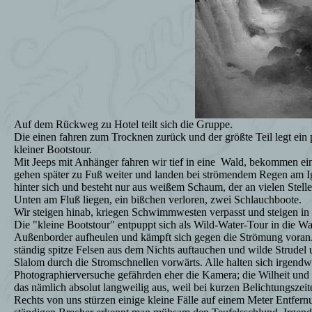
Auf dem Rückweg zu Hotel teilt sich die Gruppe.
Die einen fahren zum Trocknen zurück und der größte Teil legt ein 
kleiner Bootstour.
Mit Jeeps mit Anhänger fahren wir tief in eine
Wald, bekommen eini
gehen später zu Fuß weiter und landen bei strömendem Regen am I
hinter sich und besteht nur aus weißem Schaum, der an vielen Stellen
Unten am Fluß liegen, ein bißchen verloren, zwei Schlauchboote.
Wir steigen hinab, kriegen Schwimmwesten verpasst und steigen in 
Die "kleine Bootstour" entpuppt sich als Wild-Water-Tour in die Wa
Außenborder aufheulen und kämpft sich gegen die Strömung voran. 
ständig spitze Felsen aus dem Nichts auftauchen und wilde Strude
Slalom durch die Stromschnellen vorwärts. Alle halten sich irgend
Photographierversuche gefährden eher die Kamera; die Wilheit und 
das nämlich absolut langweilig aus, weil bei kurzen Belichtungszeite
Rechts von uns stürzen einige kleine Fälle auf einem Meter Entfer