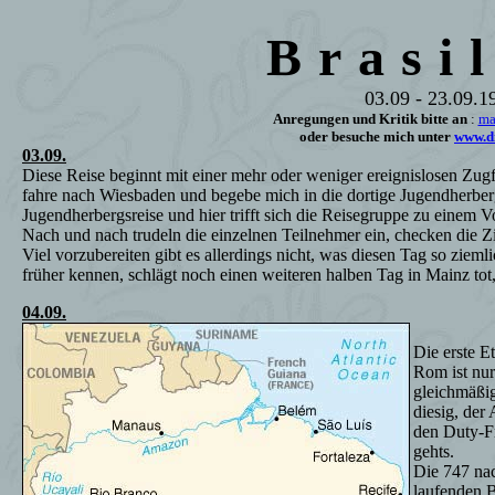
Brasi
03.09 - 23.09.1
Anregungen und Kritik bitte an
:
ma
oder besuche mich unter
www.di
03.09.
Diese Reise beginnt mit einer mehr oder weniger ereignislosen Zugf
fahre nach Wiesbaden und begebe mich in die dortige Jugendherberg
Jugendherbergsreise und hier trifft sich die Reisegruppe zu einem V
Nach und nach trudeln die einzelnen Teilnehmer ein, checken die Z
Viel vorzubereiten gibt es allerdings nicht, was diesen Tag so zieml
früher kennen, schlägt noch einen weiteren halben Tag in Mainz tot
04.09.
Die erste E
Rom ist nur
gleichmäßig
diesig, der 
den Duty-Fr
gehts.
Die 747 nach
laufenden 