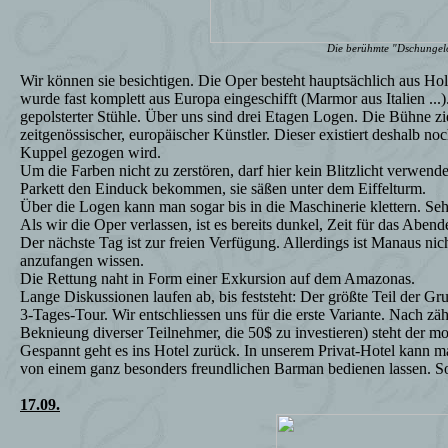
Die berühmte "Dschungel
Wir können sie besichtigen. Die Oper besteht hauptsächlich aus Hol
wurde fast komplett aus Europa eingeschifft (Marmor aus Italien ...).
gepolsterter Stühle. Über uns sind drei Etagen Logen. Die Bühne z
zeitgenössischer, europäischer Künstler. Dieser existiert deshalb noc
Kuppel gezogen wird.
Um die Farben nicht zu zerstören, darf hier kein Blitzlicht verwend
Parkett den Einduck bekommen, sie säßen unter dem Eiffelturm.
Über die Logen kann man sogar bis in die Maschinerie klettern. Se
Als wir die Oper verlassen, ist es bereits dunkel, Zeit für das Abend
Der nächste Tag ist zur freien Verfügung. Allerdings ist Manaus nich
anzufangen wissen.
Die Rettung naht in Form einer Exkursion auf dem Amazonas.
Lange Diskussionen laufen ab, bis feststeht: Der größte Teil der Gr
3-Tages-Tour. Wir entschliessen uns für die erste Variante. Nach z
Beknieung diverser Teilnehmer, die 50$ zu investieren) steht der mo
Gespannt geht es ins Hotel zurück. In unserem Privat-Hotel kann m
von einem ganz besonders freundlichen Barman bedienen lassen. So 
17.09.