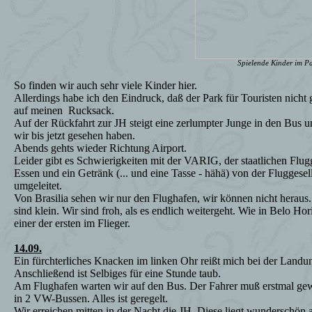
Spielende Kinder im P
So finden wir auch sehr viele Kinder hier.
Allerdings habe ich den Eindruck, daß der Park für Touristen nicht 
auf meinen
Rucksack.
Auf der Rückfahrt zur JH steigt eine zerlumpter Junge in den Bus un
wir bis jetzt gesehen haben.
Abends gehts wieder Richtung Airport.
Leider gibt es Schwierigkeiten mit der VARIG, der staatlichen Flugge
Essen und ein Getränk (... und eine Tasse - hähä) von der Fluggesel
umgeleitet.
Von Brasilia sehen wir nur den Flughafen, wir können nicht heraus.
sind klein. Wir sind froh, als es endlich weitergeht. Wie in Belo Hori
einer der ersten im Flieger.
14.09.
Ein fürchterliches Knacken im linken Ohr reißt mich bei der Landu
Anschließend ist Selbiges für eine Stunde taub.
Am Flughafen warten wir auf den Bus. Der Fahrer muß erstmal g
in 2 VW-Bussen. Alles ist geregelt.
Wir erreichen mitten in der Nacht die JH. Diese liegt wunderschö